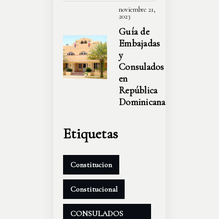
noviembre 21,
2023
Guía de
Embajadas
y
Consulados
en
República
Dominicana
Etiquetas
Constitucion
Constitucional
CONSULADOS