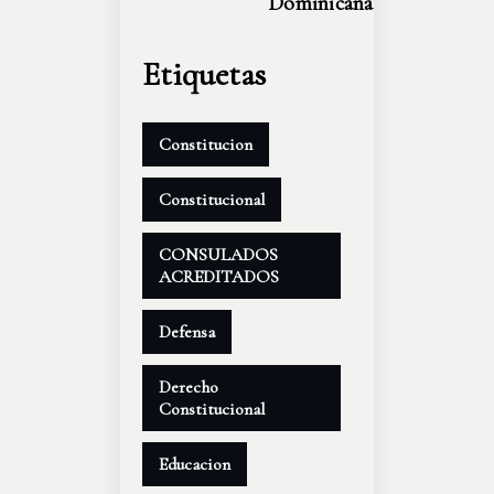
Dominicana
Etiquetas
Constitucion
Constitucional
CONSULADOS
ACREDITADOS
Defensa
Derecho
Constitucional
Educacion