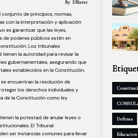
By
Dllister
l conjunto de principios, normas,
s con la interpretación y aplicación
vo es garantizar que las leyes,
s de poderes públicos estén en
onstitución. Los tribunales
 tienen la autoridad para revisar la
iones gubernamentales, asegurando que
Etique
tales establecidos en la Constitución.
s se encuentran la resolución de
Constituc
roteger los derechos individuales y
ía de la Constitución como ley
CONSUL
tienen la potestad de anular leyes o
Defensa
itucionales. El Tribunal
den ser instancias comunes para llevar
Educacion