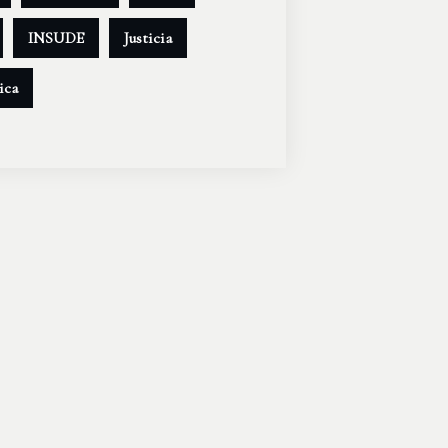
INSUDE
Justicia
ica