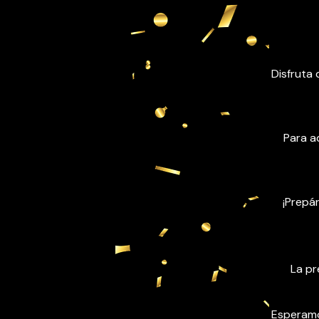
Disfruta 
Para a
¡Prepár
La pr
Esperamo