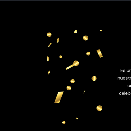
Es u
nuestr
u
celeb