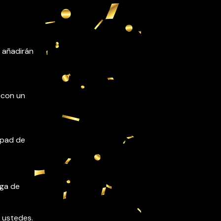
e añadirán
 con un
 Ipad de
ega de
 ustedes.