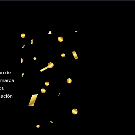
ón de
l marca
os
mación