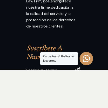
Law Firm, nos enorgullece
nuestra firme dedicación a
la calidad del servicio y la
protección de los derechos
de nuestros clientes.
Suscríbete A 
Nuestro Boletín
Contactenos?
Habla con
Nosotros.
Suscríbete recibe boletines de
casos y informaciones legales de
su interes.
Dirección