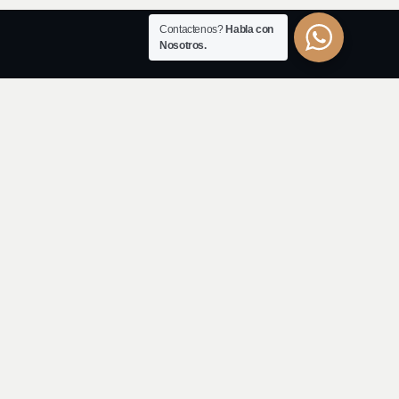
Contactenos?
Habla con
Nosotros.
Enlaces Rápidos
Derecho Migratorio
Derecho Penal
e su
Derecho Civil
Derecho Laboral
Derecho Tributario
es
Derecho Inmobiliario
Derecho Administrativo